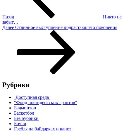
Назад
Никто не
забыт…
Следующая
Далее
Отличное выступление подрастающего поколения
запись
Рубрики
-Доступная среда-
"Фонд президентских грантов"
Бадминтон
Баскетбол
Без рубрики
Боччи
Гребля на байдарках и каноэ