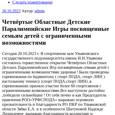
Сделать пожертование
Опубликовано
20.10.2023
Автор:
admin
Четвёртые Областные Детские
Паралимпийские Игры посвященные
семьям детей с ограниченными
возможностями
Сегодня 20.10.2023 г. В спортивном зале Ульяновского
государственного педуниверситета имени И.Н.Ульянова
состоялось торжественное открытие Четвёртых Областных
Детских Паралимпийских Игр посвящённым семьям детей с
ограниченными возможностями здоровья ! Были проведены
соревнования по бадминтону ( спорт ПОДА, спорт ЛИН )
настольному теннису (спорт ПОДА,спорт ЛИН) ,в
соревнованиях приняло участие более 60 спортсменов с
ограниченными возможностями.Все выступили достойно
,победили сильнейшие ! От себя лично и как Председатель
правления РОО»УРФСПОДА» выражаю огромную
признательность и благодарность РО ПКР по Ульяновской
области Зябко Е.А. и в особенности Шатуновой Надежде
Леонидовне ,выражаю благодарность коллективу и