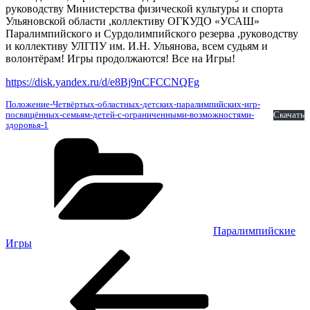
руководству Министерства физической культуры и спорта
Ульяновской области ,коллективу ОГКУДО «УСАШ»
Паралимпийского и Сурдолимпийского резерва ,руководству
и коллективу УЛГПУ им. И.Н. Ульянова, всем судьям и
волонтёрам! Игры продолжаются! Все на Игры!
https://disk.yandex.ru/d/e8Bj9nCFCCNQFg
Положение-Четвёртых-областных-детских-паралимпийских-игр-
посвящённых-семьям-детей-с-ограниченными-возможностями-
Скачать
здоровья-1
Рубрики
Паралимпийские
Игры
Навигация
Предыдущая
запись:
по
записям