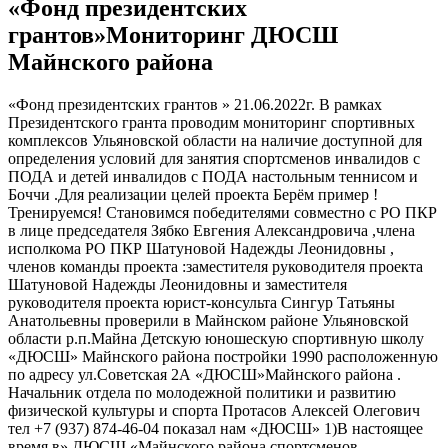
«Фонд президентских
грантов»Мониторинг ДЮСШ
Майнского района
«Фонд президентских грантов » 21.06.2022г. В рамках
Президентского гранта проводим мониторинг спортивных
комплексов Ульяновской области на наличие доступной для
определения условий для занятия спортсменов инвалидов с
ПОДА и детей инвалидов с ПОДА настольным теннисом и
Боччи .Для реализации целей проекта Берём пример !
Тренируемся! Становимся победителями совместно с РО ПКР
в лице председателя Зябко Евгения Александровича ,члена
исполкома РО ПКР Шатуновой Надежды Леонидовны ,
членов команды проекта :заместителя руководителя проекта
Шатуновой Надежды Леонидовны и заместителя
руководителя проекта юрист-консульта Сингур Татьяны
Анатольевны проверили в Майнском районе Ульяновской
области р.п.Майна Детскую юношескую спортивную школу
«ДЮСШ» Майнского района постройки 1990 расположенную
по адресу ул.Советская 2А «ДЮСШ»Майнского района .
Начальник отдела по молодежной политики и развитию
физической культуры и спорта Протасов Алексей Олегович
тел +7 (937) 874-46-04 показал нам «ДЮСШ» 1)В настоящее
время в» ДЮСШ «Майнского района спортсменов