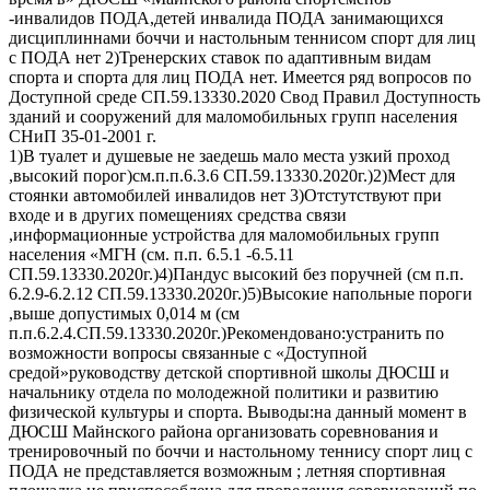
-инвалидов ПОДА,детей инвалида ПОДА занимающихся
дисциплиннами боччи и настольным теннисом спорт для лиц
с ПОДА нет 2)Тренерских ставок по адаптивным видам
спорта и спорта для лиц ПОДА нет. Имеется ряд вопросов по
Доступной среде СП.59.13330.2020 Свод Правил Доступность
зданий и сооружений для маломобильных групп населения
СНиП 35-01-2001 г.
1)В туалет и душевые не заедешь мало места узкий проход
,высокий порог)см.п.п.6.3.6 СП.59.13330.2020г.)2)Мест для
стоянки автомобилей инвалидов нет 3)Отстутствуют при
входе и в других помещениях средства связи
,информационные устройства для маломобильных групп
населения «МГН (см. п.п. 6.5.1 -6.5.11
СП.59.13330.2020г.)4)Пандус высокий без поручней (см п.п.
6.2.9-6.2.12 СП.59.13330.2020г.)5)Высокие напольные пороги
,выше допустимых 0,014 м (см
п.п.6.2.4.СП.59.13330.2020г.)Рекомендовано:устранить по
возможности вопросы связанные с «Доступной
средой»руководству детской спортивной школы ДЮСШ и
начальнику отдела по молодежной политики и развитию
физической культуры и спорта. Выводы:на данный момент в
ДЮСШ Майнского района организовать соревнования и
тренировочный по боччи и настольному теннису спорт лиц с
ПОДА не представляется возможным ; летняя спортивная