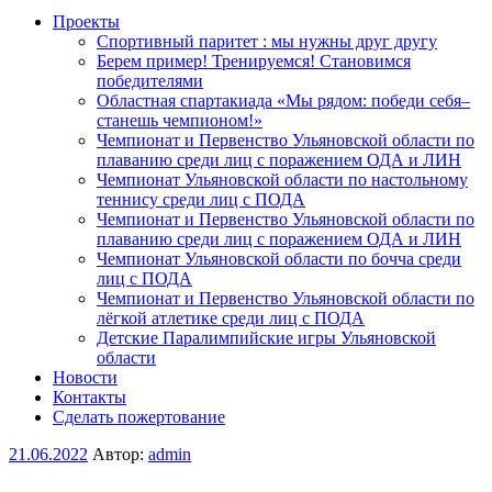
Проекты
Спортивный паритет : мы нужны друг другу
Берем пример! Тренируемся! Становимся
победителями
Областная спартакиада «Мы рядом: победи себя–
станешь чемпионом!»
Чемпионат и Первенство Ульяновской области по
плаванию среди лиц с поражением ОДА и ЛИН
Чемпионат Ульяновской области по настольному
теннису среди лиц с ПОДА
Чемпионат и Первенство Ульяновской области по
плаванию среди лиц с поражением ОДА и ЛИН
Чемпионат Ульяновской области по бочча среди
лиц с ПОДА
Чемпионат и Первенство Ульяновской области по
лёгкой атлетике среди лиц с ПОДА
Детские Паралимпийские игры Ульяновской
области
Новости
Контакты
Сделать пожертование
Опубликовано
21.06.2022
Автор:
admin