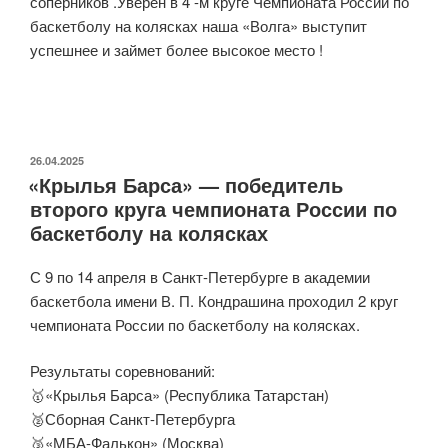
соперников .Уверен в 4 -м круге Чемпионата России по
баскетболу на колясках наша «Волга» выступит
успешнее и займет более высокое место !
ОПУБЛИКОВАНО
26.04.2025
«Крылья Барса» — победитель
второго круга чемпионата России по
баскетболу на колясках
С 9 по 14 апреля в Санкт-Петербурге в академии
баскетбола имени В. П. Кондрашина проходил 2 круг
чемпионата России по баскетболу на колясках.
Результаты соревнований:
🥇«Крылья Барса» (Республика Татарстан)
🥈Сборная Санкт-Петербурга
🥉«МБА-Фалькон» (Москва)