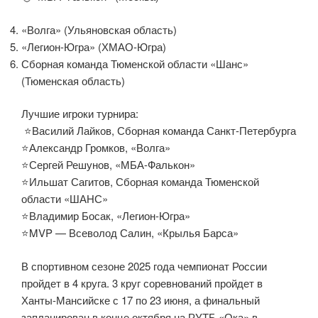
«Волга» (Ульяновская область)
«Легион-Югра» (ХМАО-Югра)
Сборная команда Тюменской области «Шанс»
(Тюменская область)
Лучшие игроки турнира:
⭐️Василий Лайков, Сборная команда Санкт-Петербурга
⭐️Александр Громков, «Волга»
⭐️Сергей Решунов, «МБА-Фалькон»
⭐️Ильшат Сагитов, Сборная команда Тюменской
области «ШАНС»
⭐️Владимир Босак, «Легион-Югра»
⭐️MVP — Всеволод Салин, «Крылья Барса»
В спортивном сезоне 2025 года чемпионат России
пройдет в 4 круга. 3 круг соревнований пройдет в
Ханты-Мансийске с 17 по 23 июня, а финальный
запланирован в конце октября на РУТБ «Ока» в