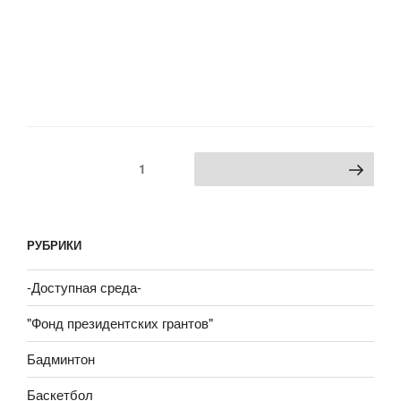
Пагинация
Страница
1
Следующая страница
записей
РУБРИКИ
-Доступная среда-
"Фонд президентских грантов"
Бадминтон
Баскетбол