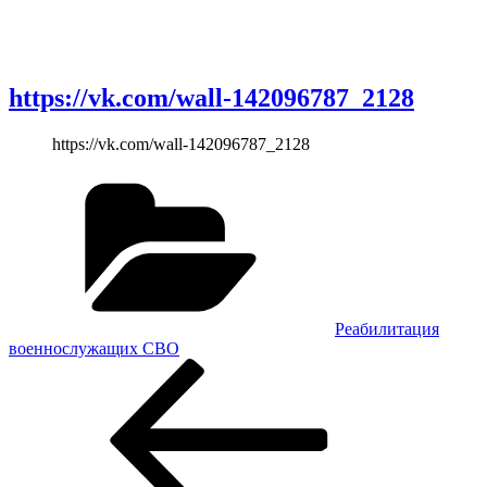
https://vk.com/wall-142096787_2128
https://vk.com/wall-142096787_2128
Рубрики
Реабилитация
военнослужащих СВО
Навигация
Предыдущая
запись:
по
записям