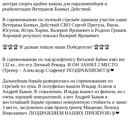
центры спорта крайне важны для паралимпийцев и
реабилитации Ветеранов Боевых Действий.
В соревнованиях по пулевой стрельбе приняли участие наши
Ветераны Боевых Действий СВО Сергей Притула, Раиль
Юсупов, Игорь Харин, Валерий Ярошевич и Родион Грошев.
Хороший результат показал Валерий Ярошевич.
🏆🏆🏆 И дальше пошли наши Победители! 🏆🏆🏆
В соревнованиях по пауэрлифтингу Виталий Бабин взял вес
132 кг., это его Личный Рекорд. И ОН ЗАНЯЛ 2 МЕСТО
(Тренер – Александр Стафеев)! ПОЗДРАВЛЯЕМ!!!🥈❤
Дальнейшая борьба развернулась на соревнованиях по
стрельбе из лука. В полуфинал вышли Ильдар Асанов и
Андрей Быков. К сожалению, Ильдар вышел из финала, но с
очень хорошей инициативой, а вот Андрей Быков в
жесточайшей борьбе проявил невероятную стойкость и занял
3 место, заслуженно взяв бронзу.тренер Мащенко Леонид
Николаевич .ПОЗДРАВЛЯЕМ НАШИХ ПРИЗЁРОВ!🥉❤