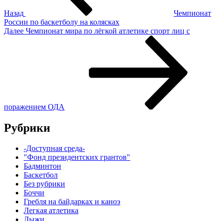
Назад
Чемпионат
России по баскетболу на колясках
Следующая
Далее
Чемпионат мира по лёгкой атлетике спорт лиц с
запись
поражением ОДА
Рубрики
-Доступная среда-
"Фонд президентских грантов"
Бадминтон
Баскетбол
Без рубрики
Боччи
Гребля на байдарках и каноэ
Легкая атлетика
Лыжи