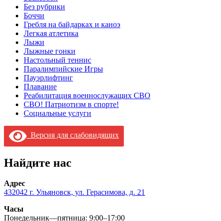
Без рубрики
Боччи
Гребля на байдарках и каноэ
Легкая атлетика
Лыжи
Лыжные гонки
Настольный теннис
Паралимпийские Игры
Пауэрлифтинг
Плавание
Реабилитация военнослужащих СВО
СВО! Патриотизм в спорте!
Социальные услуги
Версия для слабовидящих
Найдите нас
Адрес
432042 г. Ульяновск, ул. Герасимова, д. 21
Часы
Понедельник—пятница: 9:00–17:00