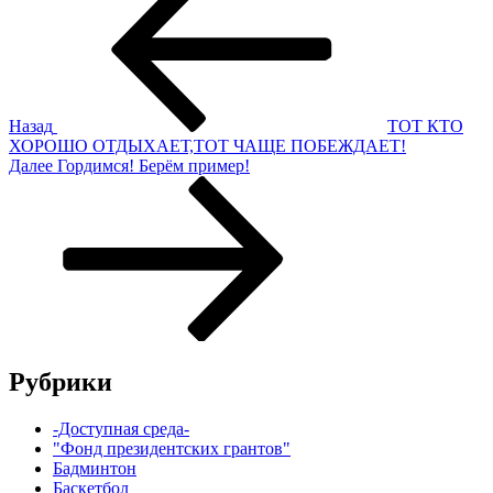
по
записям
Назад
ТОТ КТО
ХОРОШО ОТДЫХАЕТ,ТОТ ЧАЩЕ ПОБЕЖДАЕТ!
Следующая
Далее
Гордимся! Берём пример!
запись
Рубрики
-Доступная среда-
"Фонд президентских грантов"
Бадминтон
Баскетбол