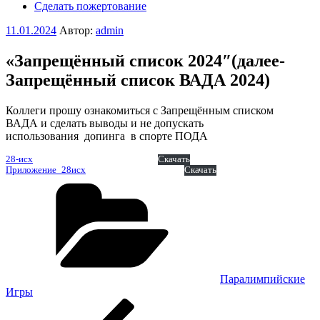
Сделать пожертование
Опубликовано
11.01.2024
Автор:
admin
«Запрещённый список 2024″(далее-
Запрещённый список ВАДА 2024)
Коллеги прошу ознакомиться с Запрещённым списком
ВАДА и сделать выводы и не допускать
использования допинга в спорте ПОДА
28-исх
Скачать
Приложение_28исх
Скачать
Рубрики
Паралимпийские
Игры
Навигация
Предыдущая
запись: