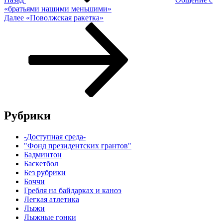
«братьями нашими меньшими»
Следующая
Далее
«Поволжская ракетка»
запись
Рубрики
-Доступная среда-
"Фонд президентских грантов"
Бадминтон
Баскетбол
Без рубрики
Боччи
Гребля на байдарках и каноэ
Легкая атлетика
Лыжи
Лыжные гонки