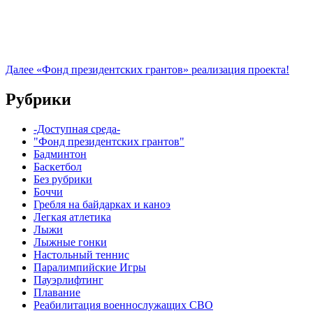
Далее
«Фонд президентских грантов» реализация проекта!
Рубрики
-Доступная среда-
"Фонд президентских грантов"
Бадминтон
Баскетбол
Без рубрики
Боччи
Гребля на байдарках и каноэ
Легкая атлетика
Лыжи
Лыжные гонки
Настольный теннис
Паралимпийские Игры
Пауэрлифтинг
Плавание
Реабилитация военнослужащих СВО