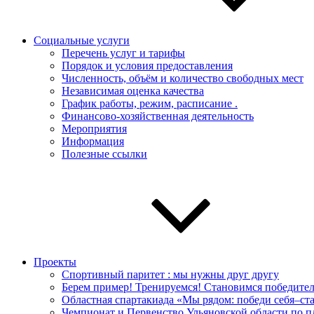
Социальные услуги
Перечень услуг и тарифы
Порядок и условия предоставления
Численность, объём и количество свободных мест
Независимая оценка качества
График работы, режим, расписание .
Финансово-хозяйственная деятельность
Мероприятия
Информация
Полезные ссылки
Проекты
Спортивный паритет : мы нужны друг другу
Берем пример! Тренируемся! Становимся победите
Областная спартакиада «Мы рядом: победи себя–с
Чемпионат и Первенство Ульяновской области по 