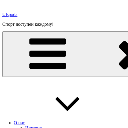
Перейти
к
Ulspoda
содержимому
Спорт доступен каждому!
О нас
История