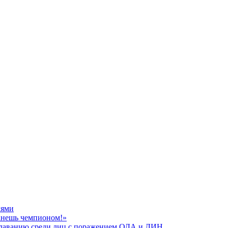
лями
танешь чемпионом!»
плаванию среди лиц с поражением ОДА и ЛИН