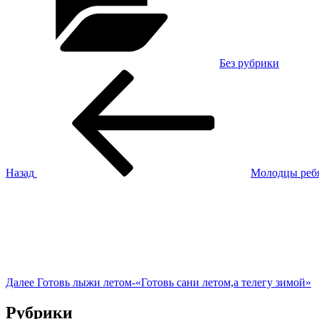
Без рубрики
Навигация
Предыдущая
запись:
по
записям
Назад
Молодцы ребя
Следующая
запись
Далее
Готовь лыжи летом-«Готовь сани летом,а телегу зимой»
Рубрики