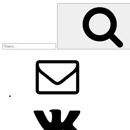
Искать:
Email
VK