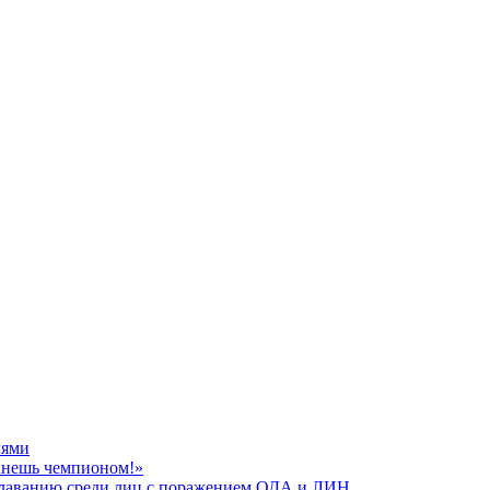
лями
танешь чемпионом!»
плаванию среди лиц с поражением ОДА и ЛИН