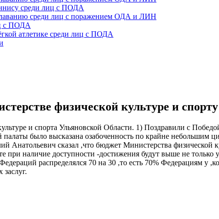
еннису среди лиц с ПОДА
плаванию среди лиц с поражением ОДА и ЛИН
иц с ПОДА
ёгкой атлетике среди лиц с ПОДА
и
стерстве физической культуре и спорту
ультуре и спорта Ульяновской Области. 1) Поздравили с Побе
й палаты было высказана озабоченность по крайне небольшим ц
ий Анатольевич сказал ,что бюджет Министерства физической ку
те при наличие доступности -достижения будут выше не только 
едераций распределялся 70 на 30 ,то есть 70% Федерациям у ,
 заслуг.