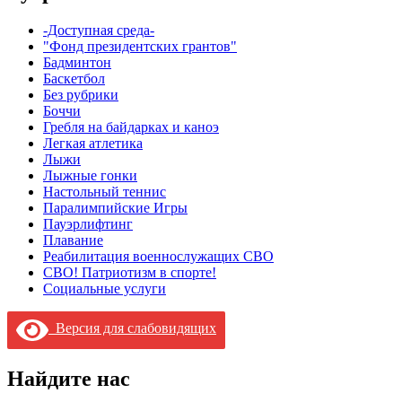
-Доступная среда-
"Фонд президентских грантов"
Бадминтон
Баскетбол
Без рубрики
Боччи
Гребля на байдарках и каноэ
Легкая атлетика
Лыжи
Лыжные гонки
Настольный теннис
Паралимпийские Игры
Пауэрлифтинг
Плавание
Реабилитация военнослужащих СВО
СВО! Патриотизм в спорте!
Социальные услуги
Версия для слабовидящих
Найдите нас