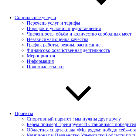
Социальные услуги
Перечень услуг и тарифы
Порядок и условия предоставления
Численность, объём и количество свободных мест
Независимая оценка качества
График работы, режим, расписание .
Финансово-хозяйственная деятельность
Мероприятия
Информация
Полезные ссылки
Проекты
Спортивный паритет : мы нужны друг другу
Берем пример! Тренируемся! Становимся победите
Областная спартакиада «Мы рядом: победи себя–с
Чемпионат и Первенство Ульяновской области по 