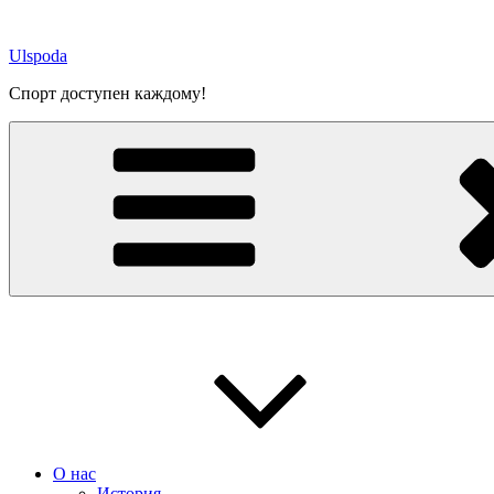
Перейти
к
Ulspoda
содержимому
Спорт доступен каждому!
О нас
История