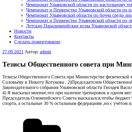
Чемпионат Ульяновской области по настольному т
Чемпионат и Первенство Ульяновской области по 
Чемпионат Ульяновской области по бочча среди л
Чемпионат и Первенство Ульяновской области по л
Детские Паралимпийские игры Ульяновской област
Новости
Контакты
Сделать пожертование
Опубликовано
27.09.2021
Автор:
admin
Тезисы Общественного совета при Мини
Тезисы Общественного Совета при Министерстве физической к
Соловьёву и Никиту Котукова . 2)Председателем Общественно
Законодательного собрания Ульяновской области Гвоздев Васил
4) Я высказал мнение,что при наличие тренировок в одном мес
Председатель Олимпийского Совета высказался,чтобы бюджет Ф
спорта, а остальные 30 % остальным федерациям ,но с учётом их
Рубрики