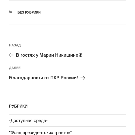
РУБРИКИ
БЕЗ РУБРИКИ
Навигация
Предыдущая
НАЗАД
по
запись:
записям
В гостях у Марии Никишиной!
Следующая
ДАЛЕЕ
запись
Благодарности от ПКР России!
РУБРИКИ
-Доступная среда-
"Фонд президентских грантов"