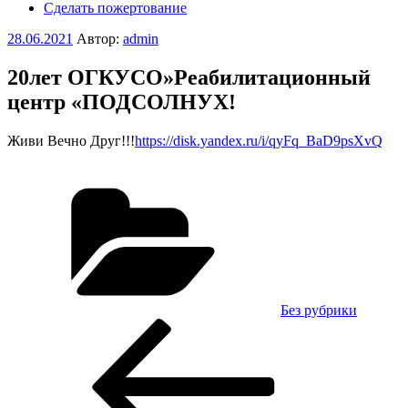
Сделать пожертование
Опубликовано
28.06.2021
Автор:
admin
20лет ОГКУСО»Реабилитационный
центр «ПОДСОЛНУХ!
Живи Вечно Друг!!!
https://disk.yandex.ru/i/qyFq_BaD9psXvQ
Рубрики
Без рубрики
Навигация
Предыдущая
запись:
по
записям