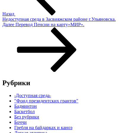
Назад
Недоступная среда в Засвияжском районе г.Ульяновска.
Следующая
Далее
Перевод Пенсии на карту»МИР».
запись
Рубрики
-Доступная среда-
"Фонд президентских грантов"
Бадминтон
Баскетбол
Без рубрики
Боччи
Гребля на байдарках и каноэ
Легкая атлетика