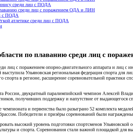
еннису среди лиц с ПОДА
плаванию среди лиц с поражением ОДА и ЛИН
иц с ПОДА
ёгкой атлетике среди лиц с ПОДА
и
области по плаванию среди лиц с пора
ди лиц с поражением опорно-двигательного аппарата и лиц с и
й выступила Ульяновская региональная федерация спорта для ли
го спорта в регионе, расширение соревновательной практики с
рта России, двукратный паралимпийский чемпион Алексей Влад
ников, получивших поддержку и напутствие от выдающегося сп
е чемпионата и первенства было разыграно 52 комплекта медалей
ов брассом. Победители и призёры соревнований были награждены
овать высокий уровень подготовки спортсменов Ульяновской об
ультуры и спорта. Соревнования стали важной площадкой для 