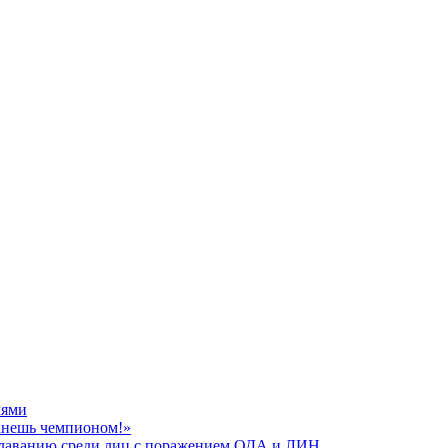
лями
танешь чемпионом!»
плаванию среди лиц с поражением ОДА и ЛИН