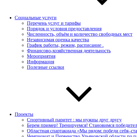
Социальные услуги
Перечень услуг и тарифы
Порядок и условия предоставления
Численность, объём и количество свободных мест
Независимая оценка качества
График работы, режим, расписание .
Финансово-хозяйственная деятельность
Мероприятия
Информация
Полезные ссылки
Проекты
Спортивный паритет : мы нужны друг другу
Берем пример! Тренируемся! Становимся победите
Областная спартакиада «Мы рядом: победи себя–с
Чемпионат и Первенство Ульяновской области по 