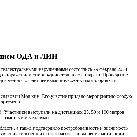
жением ОДА и ЛИН
нтеллектуальными нарушениями состоялись 29 февраля 2024
ц с поражением опорно-двигательного аппарата. Проведение
портсменов с ограниченными возможностями здоровья и
иславович Мошкин. Его участие придало мероприятию особую
ортсмена.
. Участники выступали на дистанциях 25, 50 и 100 метров
 грамотами и медалями.
ласти, а также подтвердило востребованность и значимость
выявления сильнейших спортсменов, повышения мотивации к