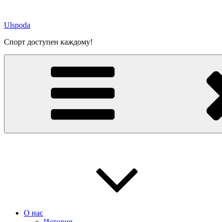
Перейти
к
Ulspoda
содержимому
Спорт доступен каждому!
О нас
История